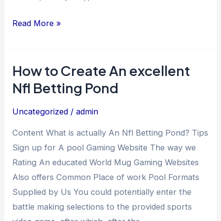
Read More »
How to Create An excellent
How
to
Nfl Betting Pond
Create
Uncategorized
/
admin
An
excellent
Content What is actually An Nfl Betting Pond? Tips
Nfl
Sign up for A pool Gaming Website The way we
Betting
Rating An educated World Mug Gaming Websites
Pond
Also offers Common Place of work Pool Formats
Supplied by Us You could potentially enter the
battle making selections to the provided sports